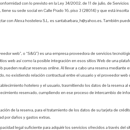
 conformidad con lo previsto en la Ley 34/2002, de 11 de julio, de Servicio
tiene su sede social en Calle Prado 16, piso 3 (28014) y que está inscrita 
actar con Alexa hostelera S.L. es santabarbara_h@yahoo.es. También puede
veedor web”, o “S&G”) es una empresa proveedora de servicios tecnológico
tios web así como la posible integración en esos sitios Web de una platafo
b pueden realizar reservas online. Al llevar a cabo una reserva mediante es
do, no existiendo relación contractual entre el usuario y el proveedor w
lecimiento hotelero y el usuario, trasmitiendo los datos de la reserva al 
lecimiento reservado, cumpliendo en ese proceso de intercambio de infor
ación de la reserva, para el tratamiento de los datos de su tarjeta de crédit
 por daños y gastos extras.
acidad legal suficiente para adquirir los servicios ofrecidos a través del s