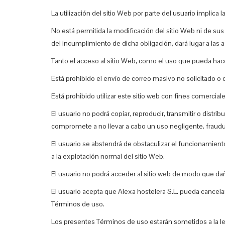
La utilización del sitio Web por parte del usuario implic
No está permitida la modificación del sitio Web ni de su
del incumplimiento de dicha obligación, dará lugar a las
Tanto el acceso al sitio Web, como el uso que pueda hace
Está prohibido el envío de correo masivo no solicitado o 
Está prohibido utilizar este sitio web con fines comercia
El usuario no podrá copiar, reproducir, transmitir o dist
compromete a no llevar a cabo un uso negligente, fraudule
El usuario se abstendrá de obstaculizar el funcionamiento
a la explotación normal del sitio Web.
El usuario no podrá acceder al sitio web de modo que dañe
El usuario acepta que Alexa hostelera S.L. pueda cancela
Términos de uso.
Los presentes Términos de uso estarán sometidos a la leg