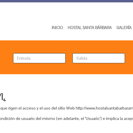
INICIO
HOSTAL SANTA BÁRBARA
GALERÍA
L.
 que rigen el acceso y el uso del sitio Web http://www.hostalsantabarbara
la condición de usuario del mismo (en adelante, el "Usuario") e implica la ac