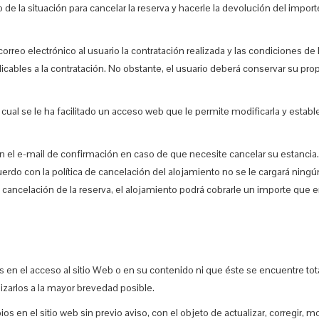
po de la situación para cancelar la reserva y hacerle la devolución del imp
orreo electrónico al usuario la contratación realizada y las condiciones de
licables a la contratación. No obstante, el usuario deberá conservar su pro
lo cual se le ha facilitado un acceso web que le permite modificarla y establ
n en el e-mail de confirmación en caso de que necesite cancelar su estanc
erdo con la política de cancelación del alojamiento no se le cargará ningún
cancelación de la reserva, el alojamiento podrá cobrarle un importe que e
res en el acceso al sitio Web o en su contenido ni que éste se encuentre t
lizarlos a la mayor brevedad posible.
os en el sitio web sin previo aviso, con el objeto de actualizar, corregir, m