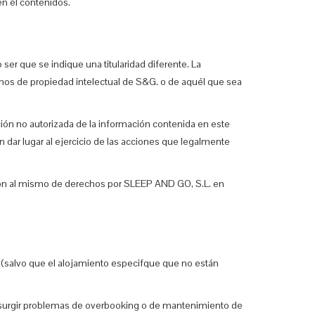
en él contenidos.
ser que se indique una titularidad diferente. La
chos de propiedad intelectual de S&G. o de aquél que sea
ación no autorizada de la información contenida en este
 dar lugar al ejercicio de las acciones que legalmente
esión al mismo de derechos por SLEEP AND GO, S.L. en
s (salvo que el alojamiento especifque que no están
en surgir problemas de overbooking o de mantenimiento de