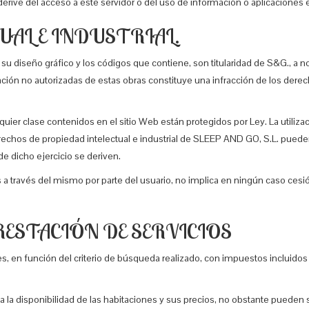
derive del acceso a este servidor o del uso de información o aplicaciones 
UAL E INDUSTRIAL.
su diseño gráfico y los códigos que contiene, son titularidad de S&G., a no 
ación no autorizadas de estas obras constituye una infracción de los dere
quier clase contenidos en el sitio Web están protegidos por Ley. La utiliz
rechos de propiedad intelectual e industrial de SLEEP AND GO, S.L. pueden
e dicho ejercicio se deriven.
ios a través del mismo por parte del usuario, no implica en ningún caso c
PRESTACIÓN DE SERVICIOS
s, en función del criterio de búsqueda realizado, con impuestos incluido
ada la disponibilidad de las habitaciones y sus precios, no obstante pued