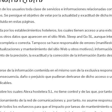
n de los usuarios toda clase de servicios e informaciones relacionadas con
s. Se persigue el objetivo de velar por la actualidad y exactitud de dich
cluida en estas páginas.
a por los establecimientos hoteleros, los cuales tienen acceso a una extr
 y los otros datos que aparecen en el sitio Web. Sleep and Go SL, aunque in
a, completa o correcta. Tampoco se hace responsable de errores (manifiesto
ctualizaciones y mantenimiento del sitio Web u otros motivos), información
e la precisión, la exactitud y la corrección de la información (tanto desc
rse de la información contenida en el mismo son de la exclusiva responsa
nsecuencia, daño o perjuicio que pudieran derivarse de dicho acceso o u
licables.
re los cuales Alexa hostelera S.L. no tiene control y de las que, por tant
onamiento de la red de comunicaciones y, por tanto, no asume responsabil
rán todos los esfuerzos para que el impacto por tareas de mantenimiento 