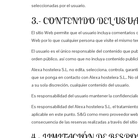
seleccionadas por el usuario.
3.- CONTENIDO DEL USU
El sitio Web permite que el usuario incluya comentarios 
Web por lo que cualquier persona que visite el mismo t
El usuario es el único responsable del contenido que publ
orden público, así como que no incluya contenido publicit
Alexa hostelera S.L. no edita, selecciona, controla, gar
que se ponga en contacto con Alexa hostelera S.L.. No obs
a su sola discreción, cualquier contenido del usuario.
Es responsabilidad del usuario mantener la confidencial
Es responsabilidad del Alexa hostelera S.L. el tratamient
aplicable en este punto. S&G como mero proveedor web d
consecuencia de las reservas realizadas a través del siti
4.- LIMITACIÓN DE RESP