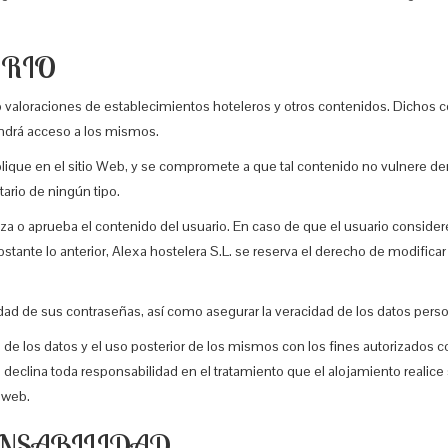
ARIO
o valoraciones de establecimientos hoteleros y otros contenidos. Dichos c
endrá acceso a los mismos.
ique en el sitio Web, y se compromete a que tal contenido no vulnere derec
ario de ningún tipo.
antiza o aprueba el contenido del usuario. En caso de que el usuario consi
tante lo anterior, Alexa hostelera S.L. se reserva el derecho de modificar
idad de sus contraseñas, así como asegurar la veracidad de los datos pers
o de los datos y el uso posterior de los mismos con los fines autorizados co
eclina toda responsabilidad en el tratamiento que el alojamiento realic
o web.
ONSABILIDAD