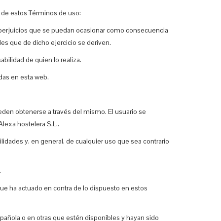
no de estos Términos de uso:
s o perjuicios que se puedan ocasionar como consecuencia
es que de dicho ejercicio se deriven.
ilidad de quien lo realiza.
adas en esta web.
pueden obtenerse a través del mismo. El usuario se
lexa hostelera S.L..
lidades y, en general, de cualquier uso que sea contrario
.
 que ha actuado en contra de lo dispuesto en estos
spañola o en otras que estén disponibles y hayan sido